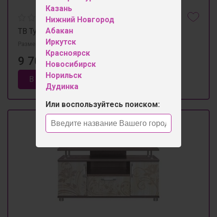
Казань
Нижний Новгород
Абакан
ТВ Тумба № 6
Иркутск
Размеры 1200мм×400мм×750мм
Красноярск
9 700 ₽
Новосибирск
Норильск
В корзину
Дудинка
Или воспользуйтесь поиском: