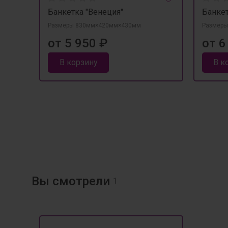
Банкетка "Венеция"
Банкет
Размеры 830мм×420мм×430мм
Размеры
от 5 950 ₽
от 6
В корзину
В к
Вы смотрели
1