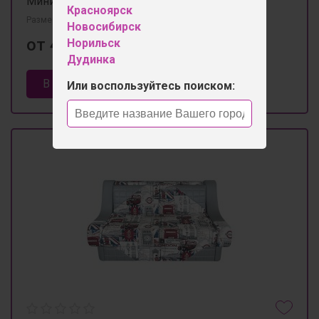
Мини диван "Лекс" 160*115h92
Красноярск
Размеры 1600мм×1150мм×980мм
Новосибирск
от 44 550 ₽
Норильск
Дудинка
В корзину
Или воспользуйтесь поиском: