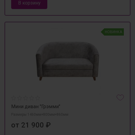
В корзину
НОВИНКА
Мини диван "Грэмми"
Размеры 1460мм×800мм×860мм
от 21 900 ₽