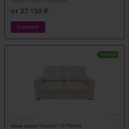
Размеры 1540мм×1010мм×870мм
от 37 150 ₽
В корзину
НОВИНКА
Мини-диван "Квинто". 167*96h92