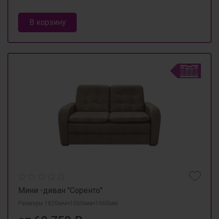
В корзину
Мини -диван "Соренто"
Размеры 1820мм×1060мм×1060мм