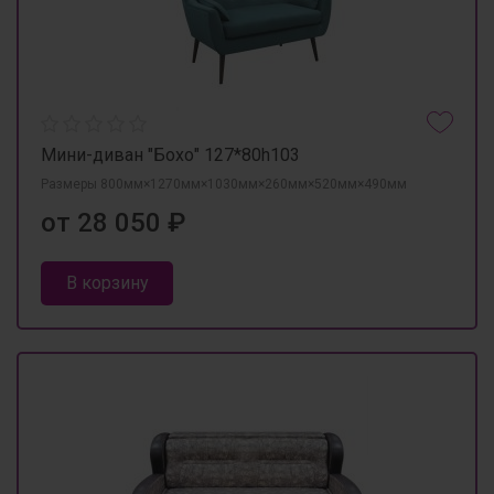
Мини-диван "Бохо" 127*80h103
Размеры 800мм×1270мм×1030мм×260мм×520мм×490мм
от 28 050 ₽
В корзину