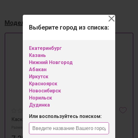
Модельный ряд
3
Выберите город из списка:
Екатеринбург
Казань
Нижний Новгород
Абакан
Иркутск
Красноярск
Новосибирск
Норильск
Дудинка
Или воспользуйтесь поиском:
Каскад-4 стол-трансформер
Размеры 900мм×500мм×510мм