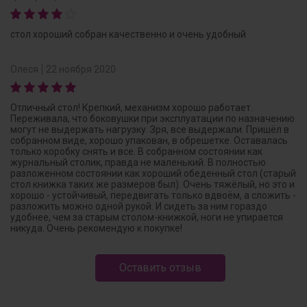
стол хороший собран качественно и очень удобный
Олеся
22 ноября 2020
Отличный стол! Крепкий, механизм хорошо работает.
Переживала, что боковушки при эксплуатации по назначению
могут не выдержать нагрузку. Зря, все выдержали. Пришёл в
собранном виде, хорошо упакован, в обрешетке. Оставалась
только коробку снять и все. В собранном состоянии как
журнальный столик, правда не маленький. В полностью
разложенном состоянии как хороший обеденный стол (старый
стол книжка таких же размеров был). Очень тяжёлый, но это и
хорошо - устойчивый, передвигать только вдвоём, а сложить -
разложить можно одной рукой. И сидеть за ним гораздо
удобнее, чем за старым столом-книжкой, ноги не упирается
никуда. Очень рекомендую к покупке!
Оставить отзыв