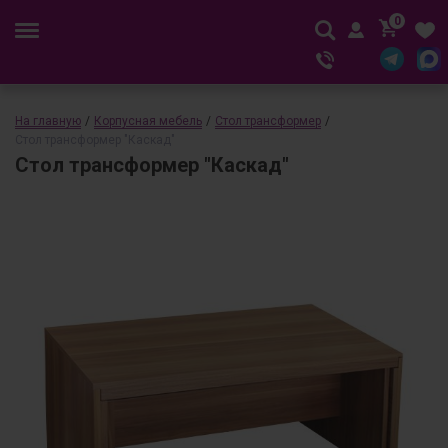
0
На главную
/
Корпусная мебель
/
Стол трансформер
/
Стол трансформер "Каскад"
Стол трансформер "Каскад"