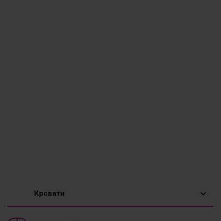
Кровати
1,5 спальные кровати