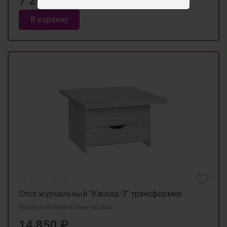
7 200 ₽
В корзину
Стол журнальный "Каскад-3" трансформер
Размеры 804мм×804мм×450мм
14 850 ₽