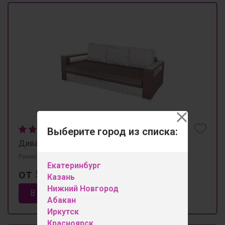
Выберите город из списка:
Диван "Сенатор-1"
Размеры 2380мм×1080мм×950мм
Екатеринбург
от 50 950 ₽
Казань
Нижний Новгород
В корзину
Абакан
Иркутск
Красноярск