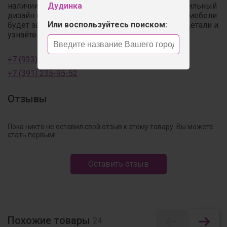
наличии, мы выполним индивидуальный текстильный
Дудинка
дизайн с учётом Ваших пожеланий! Стоимость мебели
Или воспользуйтесь поиском:
будет зависеть от выбранной ткани. Обсудите детали и
узнайте о наличии по телефонам:
+7 (933) 320-75-20
+7 (391) 235-95-52
Отзывы
Пока никто не оставил свой отзыв к этому товару. Вы можете
стать первым!
Оставить отзыв
Похожие товары
24