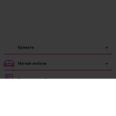
Кровати
1,5 спальные кровати
Мягкая мебель
Двуспальные кровати
Диваны
Корпусная мебель
Двухъярусные кровати
Диваны угловые
Вешалки
Мебель к школе
Детские кровати
Диваны-трансформеры
Горки
Кровати для подростка
Кухонная мебель
Кресла